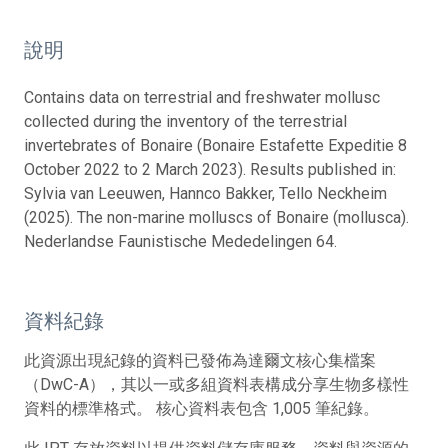
說明
Contains data on terrestrial and freshwater mollusc
collected during the inventory of the terrestrial
invertebrates of Bonaire (Bonaire Estafette Expeditie 8
October 2022 to 2 March 2023). Results published in:
Sylvia van Leeuwen, Hannco Bakker, Tello Neckheim
(2025). The non-marine molluscs of Bonaire (mollusca).
Nederlandse Faunistische Mededelingen 64.
資料紀錄
此資源出現紀錄的資料已發佈為達爾文核心集檔案
（DwC-A），其以一或多組資料表構成分享生物多樣性
資料的標準格式。 核心資料表包含 1,005 筆紀錄。