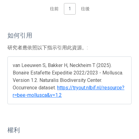
往前
1
往後
如何引用
研究者應依照以下指示引用此資源。:
van Leeuwen S, Bakker H, Neckheim T (2025).
Bonaire Estafette Expeditie 2022/2023 - Mollusca.
Version 1.2. Naturalis Biodiversity Center.
Occurrence dataset.
https://tryout.nlbif.nl/resource?
r=bee-mollusca&v=1.2
權利