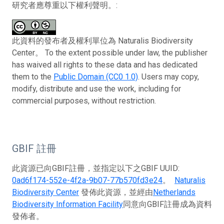
研究者應尊重以下權利聲明。:
此資料的發布者及權利單位為 Naturalis Biodiversity
Center。 To the extent possible under law, the publisher
has waived all rights to these data and has dedicated
them to the
Public Domain (CC0 1.0)
. Users may copy,
modify, distribute and use the work, including for
commercial purposes, without restriction.
GBIF 註冊
此資源已向GBIF註冊，並指定以下之GBIF UUID:
0ad6f174-552e-4f2a-9b07-77b570fd3e24
。
Naturalis
Biodiversity Center
發佈此資源，並經由
Netherlands
Biodiversity Information Facility
同意向GBIF註冊成為資料
發佈者。