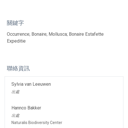
關鍵字
Occurrence; Bonaire; Mollusca; Bonaire Estafette
Expeditie
聯絡資訊
Sylvia van Leeuwen
出處
Hannco Bakker
出處
Naturalis Biodiversity Center