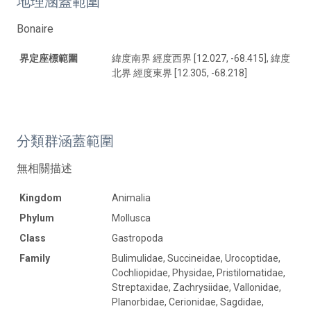
地理涵蓋範圍
Bonaire
界定座標範圍
緯度南界 經度西界 [12.027, -68.415], 緯度
北界 經度東界 [12.305, -68.218]
分類群涵蓋範圍
無相關描述
Kingdom
Animalia
Phylum
Mollusca
Class
Gastropoda
Family
Bulimulidae, Succineidae, Urocoptidae,
Cochliopidae, Physidae, Pristilomatidae,
Streptaxidae, Zachrysiidae, Vallonidae,
Planorbidae, Cerionidae, Sagdidae,