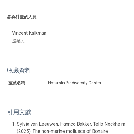
參與計畫的人員:
Vincent Kalkman
連絡人
收藏資料
蒐藏名稱
Naturalis Biodiversity Center
引用文獻
Sylvia van Leeuwen, Hannco Bakker, Tello Neckheim
(2025). The non-marine molluscs of Bonaire