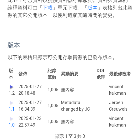
此 IPT 存放資料以提供資料儲存庫服務。資料與資源的
詮釋資料可由「
下載
」單元下載。「
版本
」表格列出此資
源的其它公開版本，以便利追蹤其隨時間的變更。
版本
以下的表格只顯示可公開存取資源的已發布版本。
版
紀錄
DOI
發佈
異動摘要
最後修改者
本
筆數
處理
2025-01-27
vincent
1,005
無內容
1.2
20:18:48
kalkman
2025-01-27
Metadata
Jeroen
1,005
1.1
16:34:39
changed by JC
Creuwels
2025-01-23
vincent
1,005
無內容
1.0
22:57:49
kalkman
顯示 1 至 3 共 3