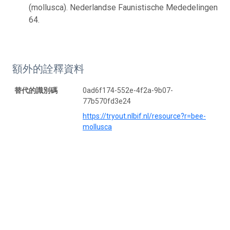
(mollusca). Nederlandse Faunistische Mededelingen
64.
額外的詮釋資料
替代的識別碼
0ad6f174-552e-4f2a-9b07-
77b570fd3e24
https://tryout.nlbif.nl/resource?r=bee-
mollusca