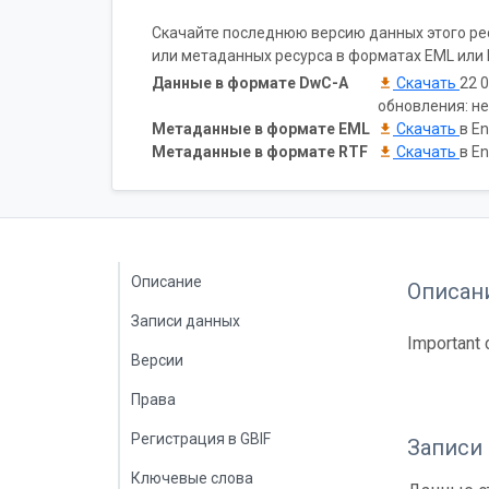
Скачайте последнюю версию данных этого рес
или метаданных ресурса в форматах EML или 
Данные в формате DwC-A
Скачать
22 0
обновления: н
Метаданные в формате EML
Скачать
в En
Метаданные в формате RTF
Скачать
в En
Описание
Описан
Записи данных
Important 
Версии
Права
Регистрация в GBIF
Записи
Ключевые слова