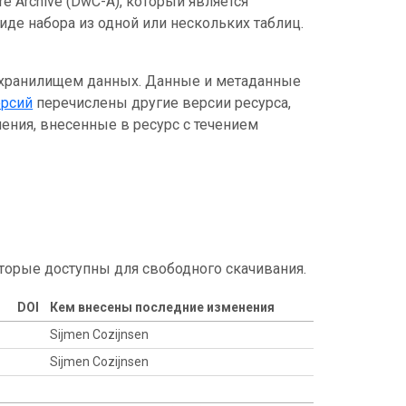
e Archive (DwC-A), который является
де набора из одной или нескольких таблиц.
 хранилищем данных. Данные и метаданные
ерсий
перечислены другие версии ресурса,
ения, внесенные в ресурс с течением
торые доступны для свободного скачивания.
DOI
Кем внесены последние изменения
Sijmen Cozijnsen
Sijmen Cozijnsen