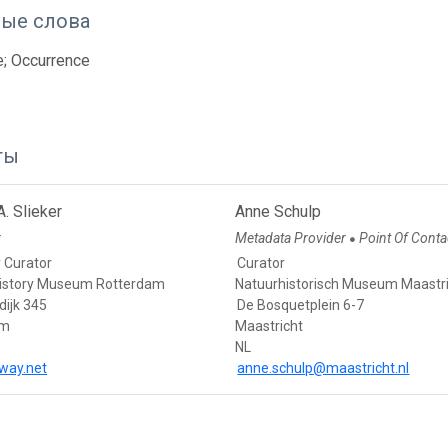
ые слова
e; Occurrence
ты
A. Slieker
Anne Schulp
r
Metadata Provider
Point Of Conta
●
 Curator
Curator
History Museum Rotterdam
Natuurhistorisch Museum Maastr
ijk 345
De Bosquetplein 6-7
am
Maastricht
NL
way.net
anne.schulp@maastricht.nl