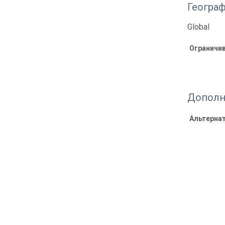
Геогра
Global
Ограничи
Дополн
Альтерна