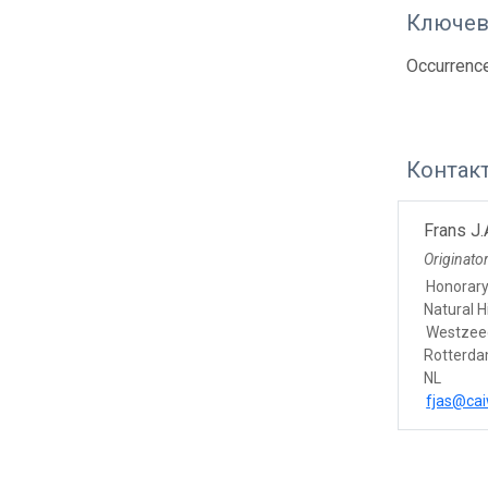
Ключев
Occurrenc
Контак
Frans J.
Originato
Honorary
Natural 
Westzeed
Rotterd
NL
fjas@cai