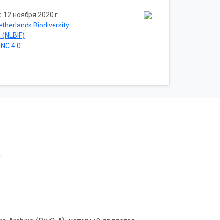
:
12 ноября 2020 г.
etherlands Biodiversity
y (NLBIF)
NC 4.0
.