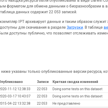
ого находка ресурса были опубликованы в виде Darwin Cor
ным форматом для обмена данными о биоразнообразии в ви
таблица данных содержит 22 053 записей.
кземпляр IPT архивирует данные и таким образом служит
 доступны для скачивания в разделе
Загрузки
. В таблице
в
ыли доступны публично, что позволяет отслеживать измен
 ниже указаны только опубликованные версии ресурса, ко
Опубликовано
Записи
Краткая сводка изменений
2020-11-12 12:38:33
22 053
Doing some tests on this dataset
2020-03-17 10:43:07
22 053
Doing some tests on this dataset
2015-04-22 13:32:38
22 053
Не представлено