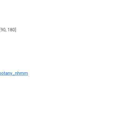
[90, 180]
?r=botany_nhmm