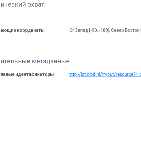
фический охват
вающие координаты
Юг Запад [-90, -180], Север Восток 
ительные метаданные
тивные идентификаторы
http://ipt.nlbif.nl/tryout/resource