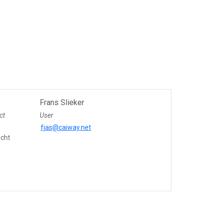
Frans Slieker
ct
User
fjas@caiway.net
icht