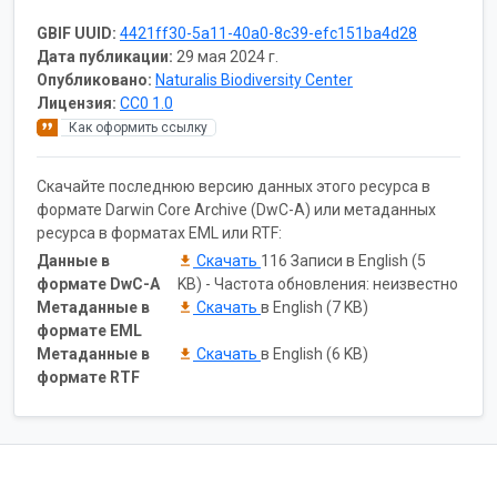
GBIF UUID:
4421ff30-5a11-40a0-8c39-efc151ba4d28
Дата публикации:
29 мая 2024 г.
Опубликовано:
Naturalis Biodiversity Center
Лицензия:
CC0 1.0
Как оформить ссылку
Скачайте последнюю версию данных этого ресурса в
формате Darwin Core Archive (DwC-A) или метаданных
ресурса в форматах EML или RTF:
Данные в
Скачать
116 Записи в English (5
формате DwC-A
KB) - Частота обновления: неизвестно
Метаданные в
Скачать
в English (7 KB)
формате EML
Метаданные в
Скачать
в English (6 KB)
формате RTF