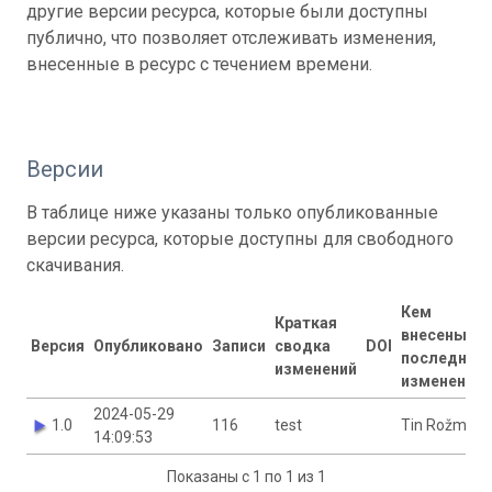
другие версии ресурса, которые были доступны
публично, что позволяет отслеживать изменения,
внесенные в ресурс с течением времени.
Версии
В таблице ниже указаны только опубликованные
версии ресурса, которые доступны для свободного
скачивания.
Кем
Краткая
внесены
Версия
Опубликовано
Записи
сводка
DOI
последние
изменений
изменения
2024-05-29
1.0
116
test
Tin Rožman
14:09:53
Показаны с 1 по 1 из 1